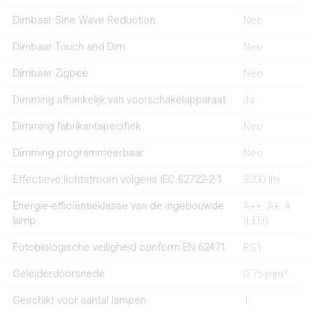
Dimbaar Sine Wave Reduction
Nee
Dimbaar Touch and Dim
Nee
Dimbaar Zigbee
Nee
Dimming afhankelijk van voorschakelapparaat
Ja
Dimming fabrikantspecifiek
Nee
Dimming programmeerbaar
Nee
Effectieve lichtstroom volgens IEC 62722-2-1
2200 lm
Energie-efficiëntieklasse van de ingebouwde
A++, A+, A
lamp
(LED)
Fotobiologische veiligheid conform EN 62471
RG1
Geleiderdoorsnede
0.75 mm²
Geschikt voor aantal lampen
1