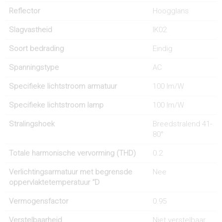
Reflector
Hoogglans
Slagvastheid
IK02
Soort bedrading
Eindig
Spanningstype
AC
Specifieke lichtstroom armatuur
100 lm/W
Specifieke lichtstroom lamp
100 lm/W
Stralingshoek
Breedstralend 41-
80°
Totale harmonische vervorming (THD)
0.2
Verlichtingsarmatuur met begrensde
Nee
oppervlaktetemperatuur “D
Vermogensfactor
0.95
Verstelbaarheid
Niet verstelbaar