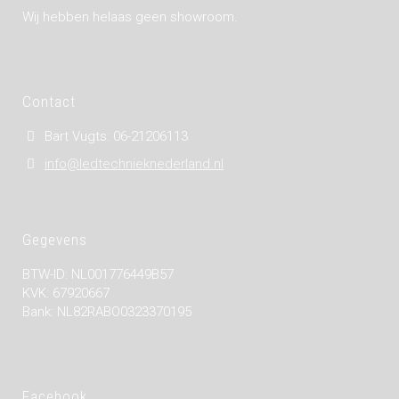
Wij hebben helaas geen showroom.
Contact
Bart Vugts: 06-21206113
info@ledtechnieknederland.nl
Gegevens
BTW-ID: NL001776449B57
KVK: 67920667
Bank: NL82RABO0323370195
Facebook