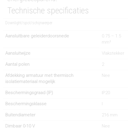
Technische specificaties
Downlight/spot/schijnwerper
Aansluitbare geleiderdoorsnede
0.75 – 1.5
mm²
Aansluitwijze
Vlakstekker
Aantal polen
2
Afdekking armatuur met thermisch
Nee
isolatiemateriaal mogelijk
Beschermingsgraad (IP)
IP20
Beschermingsklasse
I
Buitendiameter
216 mm
Dimbaar 0-10 V
Nee