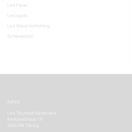
Led Panel
Led spots
Led Wand Verlichting
Schijnwerper
Adres
Led Techniek Nederland.
Kerkdrielstraat 19.
5045 PM Tilburg.