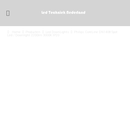
Home
Producten
Led DownLights
Philips CoreLine DN140B Spot
Led / Downlight 2200lm 3000K IP20