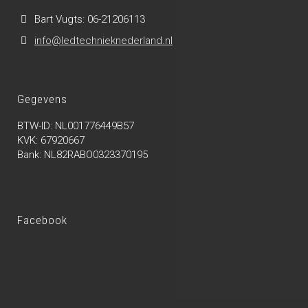
Bart Vugts: 06-21206113
info@ledtechnieknederland.nl
Gegevens
BTW-ID: NL001776449B57
KVK: 67920667
Bank: NL82RABO0323370195
Facebook