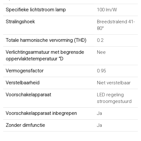
Specifieke lichtstroom lamp
100 lm/W
Stralingshoek
Breedstralend 41-
80°
Totale harmonische vervorming (THD)
0.2
Verlichtingsarmatuur met begrensde
Nee
oppervlaktetemperatuur “D
Vermogensfactor
0.95
Verstelbaarheid
Niet verstelbaar
Voorschakelapparaat
LED regeling
stroomgestuurd
Voorschakelapparaat inbegrepen
Ja
Zonder dimfunctie
Ja