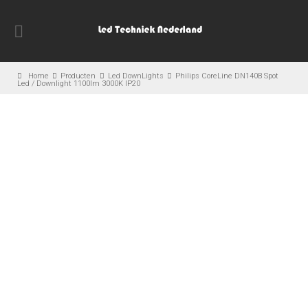
Home
Producten
Led DownLights
Philips CoreLine DN140B Spot
Led / Downlight 1100lm 3000K IP20