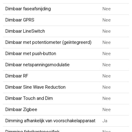
Dimbaar faseafsnijding
Nee
Dimbaar GPRS
Nee
Dimbaar LineSwitch
Nee
Dimbaar met potentiometer (geïntegreerd)
Nee
Dimbaar met push-button
Nee
Dimbaar netspanningsmodulatie
Nee
Dimbaar RF
Nee
Dimbaar Sine Wave Reduction
Nee
Dimbaar Touch and Dim
Nee
Dimbaar Zigbee
Nee
Dimming afhankelijk van voorschakelapparaat
Ja
Dimming fabrikantspecifiek
Nee