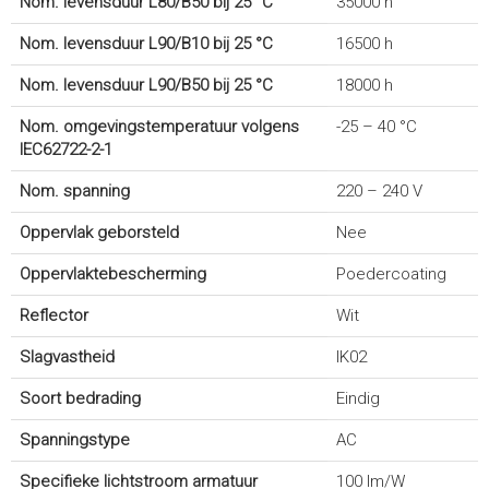
Nom. levensduur L80/B50 bij 25 °C
35000 h
Nom. levensduur L90/B10 bij 25 °C
16500 h
Nom. levensduur L90/B50 bij 25 °C
18000 h
Nom. omgevingstemperatuur volgens
-25 – 40 °C
IEC62722-2-1
Nom. spanning
220 – 240 V
Oppervlak geborsteld
Nee
Oppervlaktebescherming
Poedercoating
Reflector
Wit
Slagvastheid
IK02
Soort bedrading
Eindig
Spanningstype
AC
Specifieke lichtstroom armatuur
100 lm/W